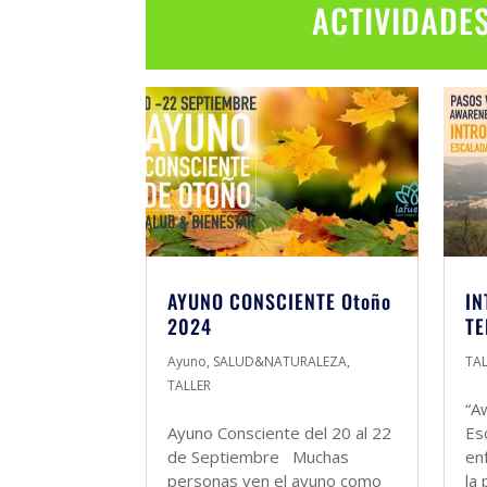
ACTIVIDADE
AYUNO CONSCIENTE Otoño
IN
2024
TE
Ayuno
,
SALUD&NATURALEZA
,
TA
TALLER
“A
Ayuno Consciente del 20 al 22
Es
de Septiembre Muchas
en
personas ven el ayuno como
la