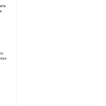
aria
te
os
entes
e