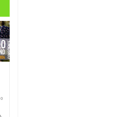
30
a,