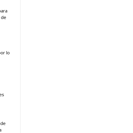
para
a de
or lo
tes
 de
a