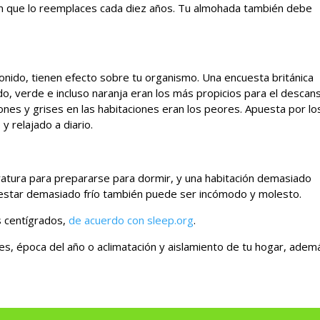
n que lo reemplaces cada diez años. Tu almohada también debe
 sonido, tienen efecto sobre tu organismo. Una encuesta británica
ado, verde e incluso naranja eran los más propicios para el descan
ones y grises en las habitaciones eran los peores. Apuesta por lo
y relajado a diario.
tura para prepararse para dormir, y una habitación demasiado
o estar demasiado frío también puede ser incómodo y molesto.
s centígrados,
de acuerdo con sleep.org
.
es, época del año o aclimatación y aislamiento de tu hogar, adem