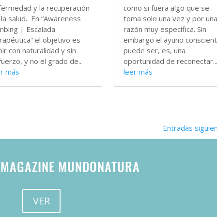
fermedad y la recuperación
como si fuera algo que se
 la salud. En “Awareness
toma solo una vez y por un
imbing | Escalada
razón muy específica. Sin
rapéutica” el objetivo es
embargo el ayuno conscien
bir con naturalidad y sin
puede ser, es, una
fuerzo, y no el grado de...
oportunidad de reconectar..
er más
leer más
Entradas siguie
 MAGAZINE MUNDONATURA
VER