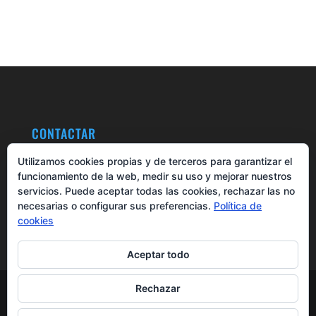
CONTACTAR
LAFUENTE MUNDONATURA
Utilizamos cookies propias y de terceros para garantizar el
A Carreira, 9 – LUNEDA – 36887 A CAÑIZA
funcionamiento de la web, medir su uso y mejorar nuestros
+34 608 23 23 10 | +34 986 65 50 60
servicios. Puede aceptar todas las cookies, rechazar las no
lafuente@mundonatura.org
necesarias o configurar sus preferencias.
Política de
cookies
Aceptar todo
© LaFuente Mundonatura Salud Integral y
Rechazar
Bienestar. Wellness & Health House en Galicia |