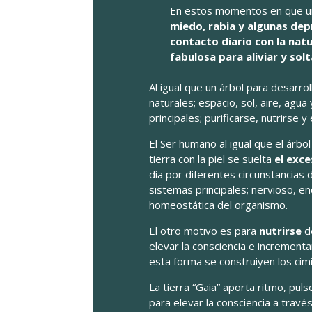
En estos momentos en que un
miedo, rabia y algunas dep
contacto diario con la natu
fabulosa para aliviar y so
Al igual que un árbol para desarro
naturales; espacio, sol, aire, agua
principales; purificarse, nutrirse y 
El Ser humano al igual que el árb
tierra con la piel se suelta
el exce
día por diferentes circunstancias 
sistemas principales; nervioso, endo
homeostática del organismo.
El otro motivo es para
nutrirse
de
elevar la consciencia e incrementa
esta forma se construiyen los cim
La tierra “Gaia” aporta ritmo, pu
para elevar la consciencia a través