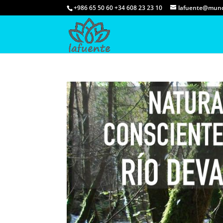
+986 65 50 60 +34 608 23 23 10
lafuente@mund