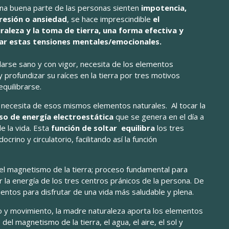
a buena parte de las personas sienten
impotencia,
resión o ansiedad
, se hace imprescindible
el
raleza y la toma de tierra, una forma efectiva y
ltar estas tensiones mentales/emocionales.
llarse sano y con vigor, necesita de los elementos
 y profundizar su raíces en la tierra por tres motivos
equilibrarse.
ol necesita de esos mismos elementos naturales. Al tocar la
so de energía electroestática
que se genera en el día a
de la vida. Esta
función de soltar equilibra
los tres
crino y circulatorio, facilitando así la función
l magnetismo de la tierra; proceso fundamental para
r la energía de los tres centros pránicos de la persona. De
ientos para disfrutar de una vida más saludable y plena.
lso y movimiento, la madre naturaleza aporta los elementos
 del magnetismo de la tierra, el agua, el aire, el sol y