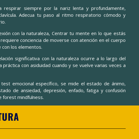
 respirar siempre por la nariz lenta y profundamente,
clavícula. Adecua tu paso al ritmo respiratorio cómodo y
io.
xión con la naturaleza, Centrar tu mente en lo que estás
requiere conciencia de moverse con atención en el cuerpo
 con los elementos.
lación significativa con la naturaleza ocurre a lo largo del
la práctica con asiduidad cuando y se vuelve varias veces a
 test emocional específico, se mide el estado de ánimo,
stado de ansiedad, depresión, enfado, fatiga y confusión
e forest mindfulness.
TURA