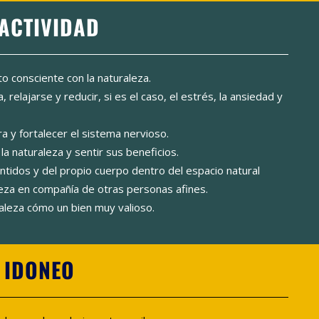
 ACTIVIDAD
to consciente con la naturaleza.
, relajarse y reducir, si es el caso, el estrés, la ansiedad y
rra y fortalecer el sistema nervioso.
a naturaleza y sentir sus beneficios.
tidos y del propio cuerpo dentro del espacio natural
aleza en compañía de otras personas afines.
aleza cómo un bien muy valioso.
S IDONEO