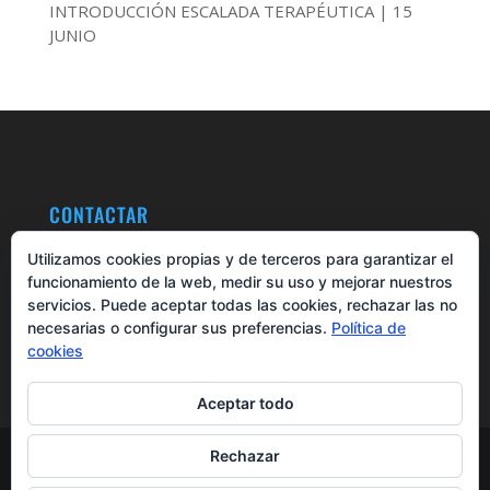
INTRODUCCIÓN ESCALADA TERAPÉUTICA | 15
JUNIO
CONTACTAR
LAFUENTE MUNDONATURA
Utilizamos cookies propias y de terceros para garantizar el
A Carreira, 9 – LUNEDA – 36887 A CAÑIZA
funcionamiento de la web, medir su uso y mejorar nuestros
+34 608 23 23 10 | +34 986 65 50 60
servicios. Puede aceptar todas las cookies, rechazar las no
lafuente@mundonatura.org
necesarias o configurar sus preferencias.
Política de
cookies
Aceptar todo
© LaFuente Mundonatura Salud Integral y
Rechazar
Bienestar. Wellness & Health House en Galicia |