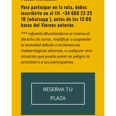
Para participar en la ruta, debes
inscribirte en el tlf. +34 608 23 23
10 (whatsapp ), antes de las 12:00
horas del Viernes anterior.
*** Lafuente.Mundonatura se reserva el
derecho de variar, modificar o suspender
la actividad debido a inclemencias
meteorológicas adversas, o cualquier otra
situación que pueda poner en peligro la
actividad o a sus participantes.
RESERVA TU
PLAZA