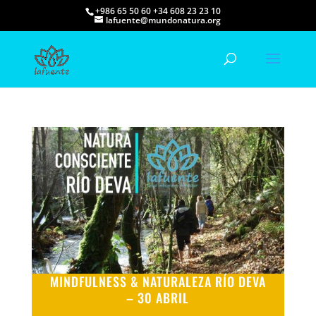
+986 65 50 60 +34 608 23 23 10
lafuente@mundonatura.org
MINDFULNESS & NATURALEZA RÍO DEVA
– 30 ABRIL