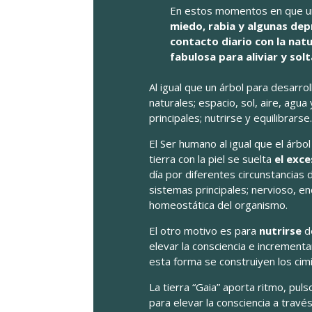
En estos momentos en que un
miedo, rabia y algunas dep
contacto diario con la natu
fabulosa para aliviar y so
Al igual que un árbol para desarro
naturales; espacio, sol, aire, agua
principales; nutrirse y equilibrarse
El Ser humano al igual que el árb
tierra con la piel se suelta
el exce
día por diferentes circunstancias 
sistemas principales; nervioso, endo
homeostática del organismo.
El otro motivo es para
nutrirse
de
elevar la consciencia e incrementa
esta forma se construiyen los cim
La tierra “Gaia” aporta ritmo, pu
para elevar la consciencia a través