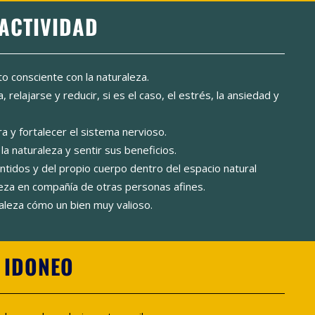
 ACTIVIDAD
to consciente con la naturaleza.
, relajarse y reducir, si es el caso, el estrés, la ansiedad y
rra y fortalecer el sistema nervioso.
a naturaleza y sentir sus beneficios.
tidos y del propio cuerpo dentro del espacio natural
aleza en compañía de otras personas afines.
aleza cómo un bien muy valioso.
S IDONEO