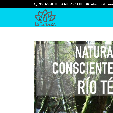
+986 65 50 60 +34 608 23 23 10
lafuente@mund