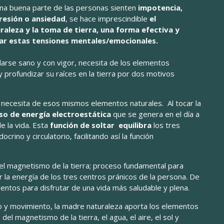
a buena parte de las personas sienten
impotencia,
resión o ansiedad
, se hace imprescindible
el
raleza y la toma de tierra, una forma efectiva y
ltar estas tensiones mentales/emocionales.
llarse sano y con vigor, necesita de los elementos
 y profundizar su raíces en la tierra por dos motivos
.
ol necesita de esos mismos elementos naturales. Al tocar la
so de energía electroestática
que se genera en el día a
de la vida. Esta
función de soltar equilibra
los tres
crino y circulatorio, facilitando así la función
l magnetismo de la tierra; proceso fundamental para
r la energía de los tres centros pránicos de la persona. De
ientos para disfrutar de una vida más saludable y plena.
lso y movimiento, la madre naturaleza aporta los elementos
 del magnetismo de la tierra, el agua, el aire, el sol y