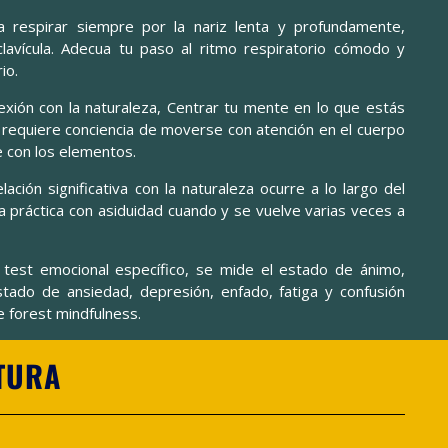
 respirar siempre por la nariz lenta y profundamente,
clavícula. Adecua tu paso al ritmo respiratorio cómodo y
io.
xión con la naturaleza, Centrar tu mente en lo que estás
requiere conciencia de moverse con atención en el cuerpo
 con los elementos.
lación significativa con la naturaleza ocurre a lo largo del
la práctica con asiduidad cuando y se vuelve varias veces a
 test emocional específico, se mide el estado de ánimo,
stado de ansiedad, depresión, enfado, fatiga y confusión
e forest mindfulness.
TURA