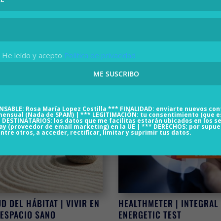
He leído y acepto
Política de privacidad
MANACIÓN | SANACIÓN DEL
NATURA CONSCIENTE | FO
A
MINDFULNESS
 BIO-ENERGÉTICA
Area AIRE LIBRE
ONSABLE:
Rosa María Lopez Costilla
*** FINALIDAD: enviarte nuevos con
mensual
(Nada de SPAM) | *** LEGITIMACIÓN: tu consentimiento (que e
 DESTINATARIOS: los datos que me facilitas estarán ubicados en los s
ay
(proveedor de email marketing)
en la
UE
| *** DERECHOS: por supue
ntre otros, a acceder, rectificar, limitar y suprimir tus datos.
D DEL HÁBITAT | VIVIR EN
HEALTHMETER | INTEGRAL 
 ESPACIO SANO
ENERGETIC TEST