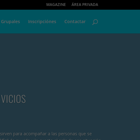
MAGAZINE
ÁREA PRIVADA
 Grupales
Inscripciónes
Contactar
RVICIOS
s sirven para acompañar a las personas que se