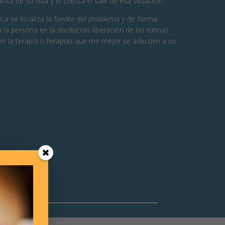
il de su vida y le cuesta el salir de esa situación.
ca se localiza la fuente del problema y de forma
a persona en la disolución-liberación de las rutinas
n la terapia o terapias que me mejor se adecuen a su