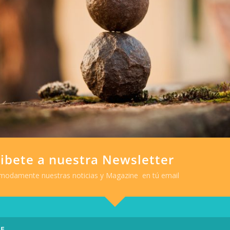
O-ENERGÉTICA
Area CUERPO MENTE
Area NUTRICIÓN
A VITAL-DETOX EMOCIONAL
MINDFULNESS | ATENCIÓN
PLENA
ibete a nuestra Newsletter
 CUERPO MENTE
Area CUERPO MENTE
modamente nuestras noticias y Magazine en tú email