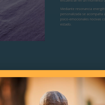
encuentran en un momento difíc
Mediante resonancia energéti
personalizada se acompaña a l
psico-emocionales nocivas co
estado.