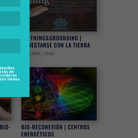
REST
EARTHING&GROUNDING |
CONECTARSE CON LA TIERRA
Area AIRE LIBRE
tenidos
stás de
ervidores
sto tienes
BIO-
BIO-RECONEXIÓN | CENTROS
ENERGÉTICOS