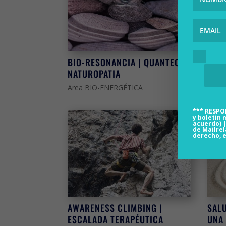
BIO-RESONANCIA | QUANTEC-
PRE
NATUROPATIA
ALM
Area BIO-ENERGÉTICA
Area
*** RESP
y
boletin 
acuerdo) |
de
Mailrel
derecho, e
AWARENESS CLIMBING |
SALU
ESCALADA TERAPÉUTICA
UNA